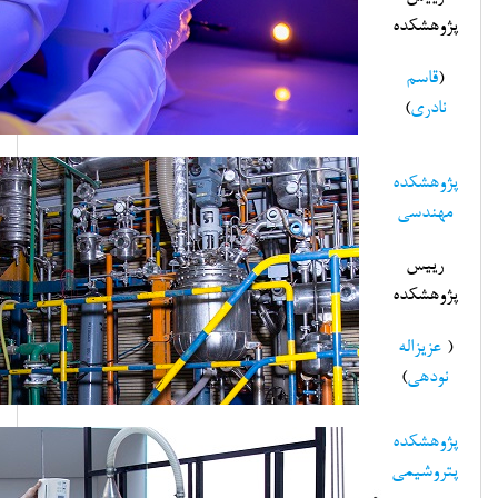
پژوهشکده
(
قاسم
نادری
)
پژوهشکده
مهندسی
رییس
پژوهشکده
(
عزیزاله
نودهی
)
پژوهشکده
پتروشیمی