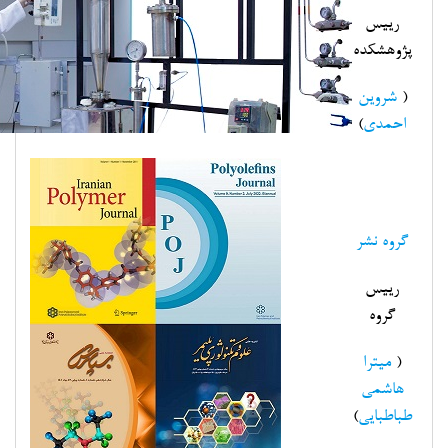
رییس
پژوهشکده
(
شروین
احمدی
)
گروه نشر
رییس
گروه
(
میترا
هاشمی
طباطبایی
)