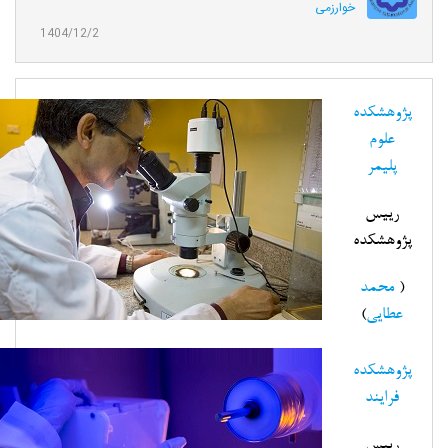
خوارزمی
1404/12/2
پژوهشکده
علوم
پلیمر
رییس
پژوهشکده
(
محمد
عطایی
)
پژوهشکده
فرایند
رییس