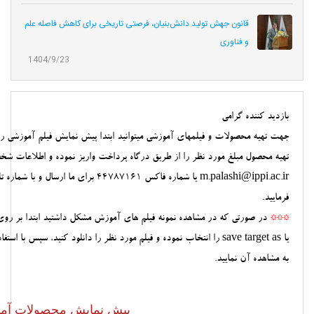
قانون جهش تولید دانش‌بنیان، فرصتی تاریخی برای کاهش فاصله علم
و فناوری
1404/9/23
بازديد كننده گرامي
جهت تهيه محصولات و فيلمهاي آموزشي ميتوانيد ابتدا پيش نمايش فيلم آموزشي را
تهيه محصول مبلغ مورد نظر را از طريق درگاه پرداخت واريز نموده و اطلاعات ش
m.palashi@ippi.ac.ir يا شماره فاكس
44787161
براي ما ارسال و با
شماره ت
فرماييد.
***
به مشاهده آن نماييد.
پيش نمايش محصولات آم