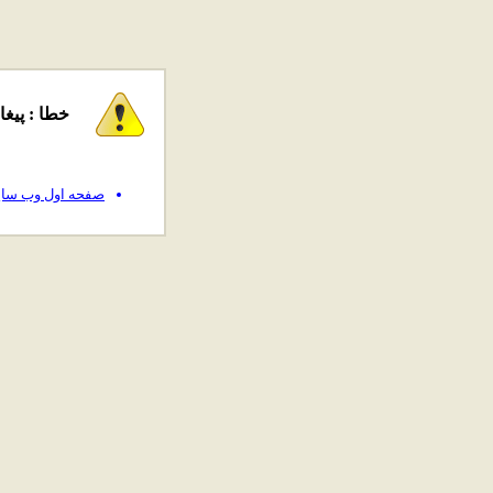
خطا : پیغ
صفحه اول وب سا