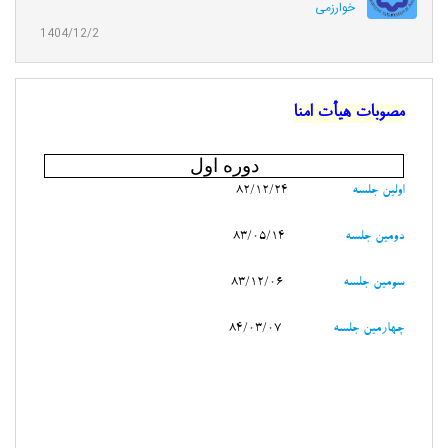
خوارزمی
1404/12/2
مصوبات هيأت امنا
دوره اول
اولين جلسه
82/12/24
دومين جلسه
83/05/14
سومين جلسه
83/12/06
چهارمين جلسه
84/03/07