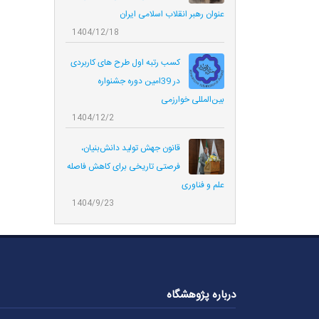
عنوان رهبر انقلاب اسلامی ایران
1404/12/18
کسب رتبه اول طرح های کاربردی
در 39امین دوره جشنواره
بین‌المللی خوارزمی
1404/12/2
قانون جهش تولید دانش‌بنیان،
فرصتی تاریخی برای کاهش فاصله
علم و فناوری
1404/9/23
درباره پژوهشگاه