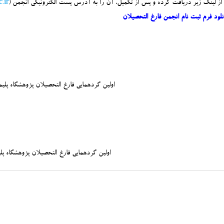
 از لينك زير دريافت كرده و پس از تكميل، آن را به آدرس پست الكترونيكي انجمن (
.ir
نلود فرم ثبت نام انجمن فارغ التحصيلان
اولين گردهمايي فارغ التحصيلان پژوهشگاه پليم
اولين گردهمايي فارغ التحصيلان پژوهشگاه پليمر