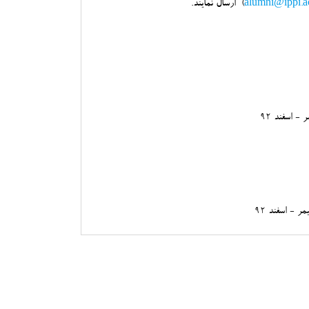
alumni@ippi.ac
) ارسال نمايند.
ر - اسفند
92
 - اسفند 92