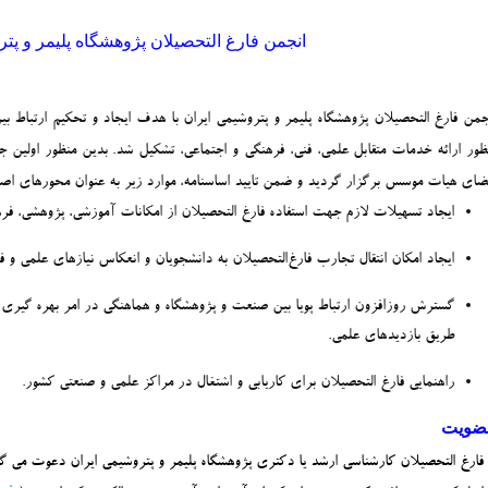
انجمن فارغ التحصيلان پژوهشگاه پليمر و
جمن فارغ التحصیلان پژوهشگاه پلیمر و پتروشیمی ایران با هدف ایجاد و تحکیم ارتباط بی
ضای هیات موسس برگزار گردید و ضمن تایید اساسنامه، موارد زیر به عنوان محورهای اصل
ایجاد تسهیلات لازم جهت استفاده فارغ التحصیلان از امکانات آموزشی، پژوهشی، فره
ایجاد امکان انتقال تجارب فارغ‌التحصیلان به دانشجویان و انعکاس نیازهای علمی و 
گسترش روزافزون ارتباط پویا بین صنعت و پژوهشگاه و هماهنگی در امر بهره ­گیری ا
طریق بازدیدهای علمی.
راهنمایی فارغ التحصیلان برای کاریابی و اشتغال در مراکز علمی و صنعتی کشور.
ضويت
 فارغ التحصيلان كارشناسي ارشد يا دكتري پژوهشگاه پليمر و پتروشيمي ايران دعوت مي 