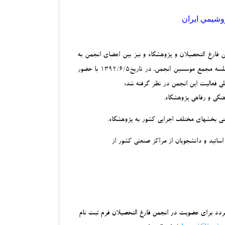
 پتروشيمي ايران
ن فارغ التحصیلان و پژوهشگاه و نیز بین اعضای انجمن به
منظور ارائه خدمات متقابل علمی، فنی، فرهنگی و اجتماعی، تشکیل شد. بدین منظور اولین جلسه مجمع موسسین انجمن، در تاریخ1392/6/5 با حضور
ی فعالیت این انجمن در نظر گرفته شد:
نگی و رفاهی پژوهشگاه.
فنی بخش­های مختلف اجرایی کشور به پژوهشگاه.
ساتید و دانشجویان از مراکز صنعتی کشور از
گردد براي عضويت در انجمن فارغ التحصيلان فرم ثبت نام