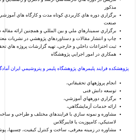
مذكور
برگزاري دوره­ هاي كاربردي كوتاه مدت و كارگاه­ هاي آموزش
صنعت
برگزاري سمينارهاي ملي و بين المللي و همچنين ارائه مقاله د
چاپ و انتشار مقالات و دستاوردهاي پژوهشي در نشريات معت
ثبت اختراعات داخلي و خارجي، تهيه گزارشات پروژه­ هاي تح
همكاري در امور اجرايي پژوهشگاه
پژوهشكده فرايند پليمرهاي پژوهشگاه پليمر و پتروشيمي ايران آماد
انجام پروژه­هاي تحقيقاتي،
توسعه دانش فنی
برگزاري دوره­هاي آموزشي،
ارائه خدمات آزمايشگاهي،
مشاوره و نمونه سازي با فرايندهاي مختلف و طراحي و ساخ
لاستيكي، كامپوزيت يا فايبرگلاس
مشاوره در زمینه معرفی، ساخت و کنترل کیفیت، چسب­ها، پوش