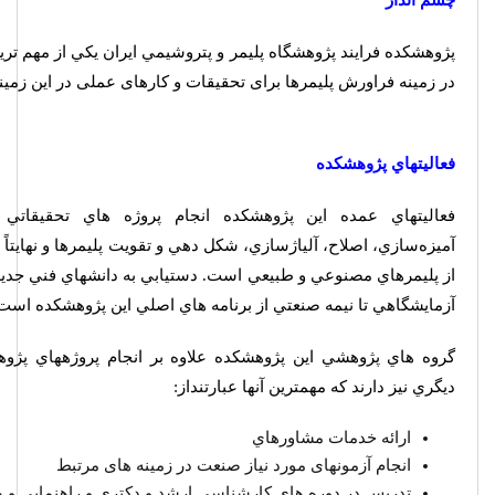
چشم انداز
پژوهشکده فرايند پژوهشگاه پليمر و پتروشيمي ايران يكي از مهم تري
در زمينه فراورش پليمرها برای تحقيقات و کارهای عملی در اين زمينه
فعاليتهاي پژوهشكده
فعاليت­هاي عمده اين پژوهشكده انجام پروژه ­هاي تحقيقاتي 
آميزه‌سازي، اصلاح، آلياژسازي، شكل دهي و تقويت پليمرها و نهايت
از پليمرهاي مصنوعي و طبيعي است. دستيابي به دانش­هاي فني جديد د
آزمايشگاهي تا نيمه صنعتي از برنامه ­هاي اصلي اين پژوهشكده است
گروه­ هاي پژوهشي اين پژوهشكده علاوه بر انجام پروژه­هاي پژ
ديگري نيز دارند كه مهمترين آنها عبارتنداز:
ارائه خدمات مشاوره­اي
انجام آزمونهای مورد نیاز صنعت در زمینه های مرتبط
تدريس در دوره ­هاي كارشناسي ارشد و دكتري و راهنمايي و هد