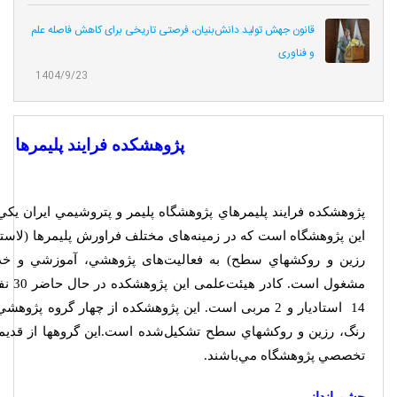
قانون جهش تولید دانش‌بنیان، فرصتی تاریخی برای کاهش فاصله علم
و فناوری
1404/9/23
پژوهشكده فرايند پليمرها
پژوهشكده فرايند پليمرهاي پژوهشگاه پليمر و پتروشيمي ايران يكي
اين پژوهشگاه است كه در زمینه‌های مختلف فراورش پليمرها (لاستيك­
رزين و روكش­هاي سطح) به فعالیت‌های پژوهشي، آموزشي و خد
14 استاديار و 2 مربی است. اين پژوهشكده از چهار گروه پ
رنگ، رزين و روكشهاي سطح تشکیل‌شده است.اين گروه­ها از قديمي
تخصصي پژوهشگاه مي‌باشند.