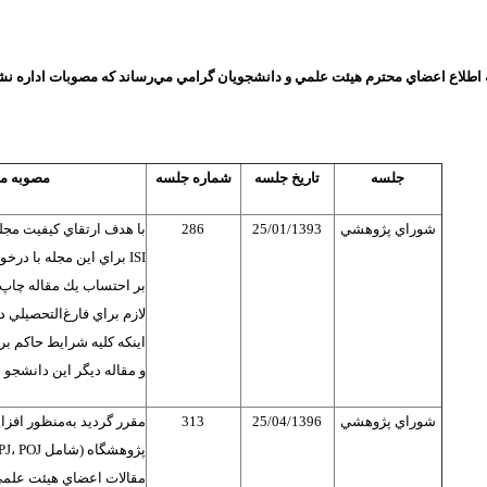
‌ اطلاع اعضاي محترم هيئت علمي و دانشجويان گرامي مي‌رساند كه مصوبات اداره نشر
جلسه
تاريخ جلسه
شماره جلسه
مصوبه مر
شوراي پژوهشي
25/01/1393
286
با هدف ارتقاي كيفيت مجله 
ISI
براي اين مجله با درخ
بر احتساب يك مقاله چاپ
لازم براي فارغ‌التحصيلي 
اينكه كليه شرايط حاكم بر
و مقاله ديگر اين دانشجو ح
شوراي پژوهشي
25/04/1396
313
مقرر گرديد به‌منظور اف
پژوهشگاه (شامل
POJ
،
PJ
مقالات اعضاي هيئت علم