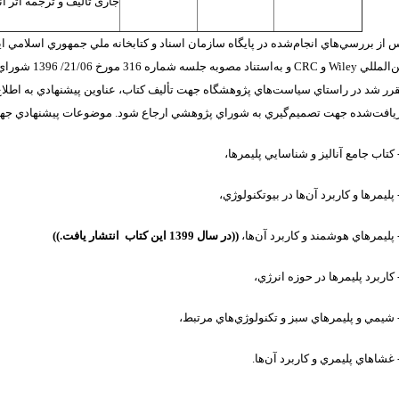
جاری تألیف و ترجمه اثر ا
 از بررسي‌هاي انجام‌شده در پايگاه سازمان اسناد و كتابخانه ملي جمهوري اسلامي
ن‌
المللي
Wiley
و
CRC
رر شد در راستاي سياست‌هاي پژوهشگاه جهت تأليف كتاب، عناوين پيشنهادي به اطل
يافت‌شده جهت تصميم‌گيري به شوراي پژوهشي ارجاع شود. موضوعات پيشنهادي جه
كتاب جامع آناليز و شناسايي پليمرها،
پليمرها و كاربرد آن‌ها در بيوتكنولوژي،
پليمرهاي هوشمند و كاربرد آن‌ها،
((در سال 1399 اين كتاب انتشار يافت.))
كاربرد پليمرها در حوزه انرژي،
شيمي و پليمرهاي سبز و تكنولوژي‌هاي مرتبط،
غشاهاي پليمري و كاربرد آن‌ها.