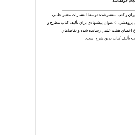
نجام خواهدشد.
 ايران و كتب منتشرشده توسط انتشارات معتبر علمي
و به‌استناد مصوبه جلسه شماره 316 مورخ 21/06/ 1396 شوراي پژوهشي، 6 عنوان پيشنهادي براي تأليف كتاب مطرح و
اع اعضاي هيئت علمي رسانده شده و تقاضاهاي
ت تأليف كتاب بدين شرح است: