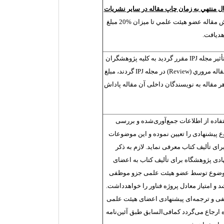
ل منتهي به زمان چاپ مقاله در ساير نشريات
ارجاع داده شود، پاداش مقاله عضو هيئت علمي تا ميزان %20 مبلغ
ديافت.
ثیر مجله
IPJ
مقرر گردید به کلیه پژوهشگران
قاله مروري
(
Review
)
در مجله
IPJ
گردند، مبلغ
هر مقاله به نویسندگان داخلی آن مقاله پاداش
تفاده از اطلاعات جمع‌آوری‌شده و بررسی
 پیشنهادی را تعیین نموده و این موضوعات
ای تألیف کتاب معرفی نماید. لازم به ذکر
ی پژوهشگاه برای تألیف کتاب به اعضای
موضوع توسط عضو هیئت علمی جزو موظفی
امتیاز معادل پروژه فناور را خواهدداشت.
یفی و ترجمه‌ای پیشنهادی اعضای هيئت علمی
ارجاع می‌گردد کما‌فی‌السابق طبق آئین‌نامه