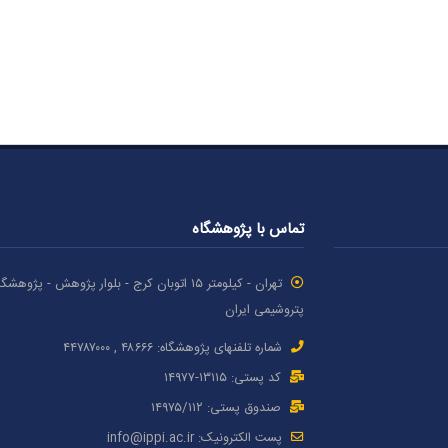
تماس با پژوهشگاه
تهران - کیلومتر ۱۵ اتوبان کرج - بلوار پژوهش - پژوهش
پتروشیمی ایران
شماره تلفنهای پژوهشگاه: ۴۸۶۶۶ , ۴۴۷۸۷٠٠٠
کد پستی: ۱٣۱۱۵-۱۴۹۷۷
صندوق پستی: ۱۴۹۷۵/١١۲
پست الکترونیک:
info@ippi.ac.ir