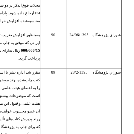
مجلات فوق‌الذكر در
دو سا
ISI
محاسبه‌شده افزايش خواه
شوراي پژوهشگاه
24/06/1395
90
به‌منظور افزایش ضریب تأ
ایرانی که موفق به چاپ م
000/000/15
ریال به‌ازای 
پرداخت گردد.
شوراي پژوهشگاه
28/2/1395
89
مقرر شد اداره نشر با اس
کتب چاپ‌شده، چند موضوع
را به اعضای هیئت علمی بر
است که موضوعات پیشنهاد
هیئت علمی و قبول این 
آن عضو محسوب خواهدشد و 
روند پذيرش کتاب‌های تأل
که برای چاپ به پژوهشگاه 