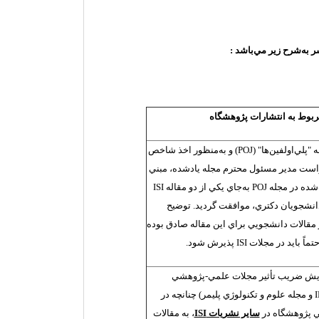
 به‌شرح زير مي‌باشد :
بوط به انتشارات پژوهشگاه
"پلي‌اولفين‌ها" (
POJ
) و به‌منظور اخذ شاخص
واست مدير مسئول محترم مجله يادشده، مبني
‌شده در مجله
POJ
به‌جاي يكي از دو مقاله
ISI
دانشجويان دكتري، موافقت گرديد. توضيح
 مقالات دانشجويي براي اين مقاله صادق بوده
تماً بايد در مجلات
ISI
پذيرش شود.
زايش ضريب تأثير مجلات علمي-پژوهشي
I
و مجله علوم و تكنولوژي پليمر) چنانچه در
ي پژوهشگاه در
ساير نشريات
ISI
، به مقالات