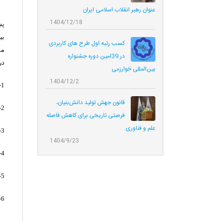
عنوان رهبر انقلاب اسلامی ایران
1404/12/18
پس
بي
کسب رتبه اول طرح های کاربردی
مق
در 39امین دوره جشنواره
در
بین‌المللی خوارزمی
1404/12/2
1-
قانون جهش تولید دانش‌بنیان،
2-
فرصتی تاریخی برای کاهش فاصله
علم و فناوری
3-
1404/9/23
4-
5-
6-