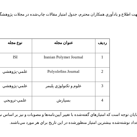
ت اطلاع و يادآوري همكاران محترم، جدول امتياز مقالات چاپ‌شده در مجلات پژوهشگاه د
رديف
عنوان مجله
نوع مجله
ISI
Iranian
Polymer
Journal
1
2
Journal
Polyolefins
علمي-پژوهشي
3
علوم و تكنولوژي پليمر
علمي-پژوهشي
4
بسپارش
علمي-ترويجي
يان توجه است كه امتيازهاي گفته‌شده با تغيير آيين‌نامه‌ها و مصوبات و نيز بر اساس نوع
داد نوشته‌شده بيشترين امتياز منظورشده در اين تاريخ براي هر مورد مي‌باشند.