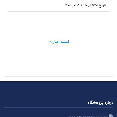
تاریخ انتشار: شنبه ٥ تير ١٤٠٠
لیست اخبار >>
درباره پژوهشگاه